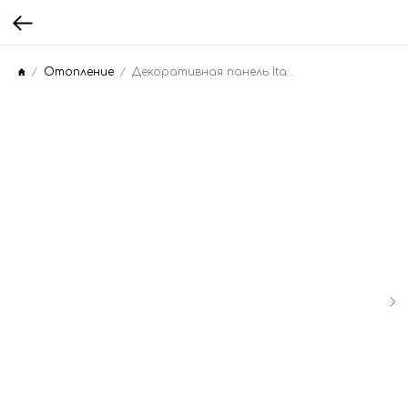
Отопление
Декоративная панель Italtherm CITY CLASS 30 FR