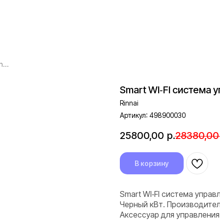
Smart WI‑FI система управления Rinnai WF-100B
Smart WI‑FI система 
Rinnai
Артикул:
498900030
25800,00
р.
28380,00
В корзину
Smart WI‑FI система управл
Черный кВт. Производитель
Аксессуар для управления