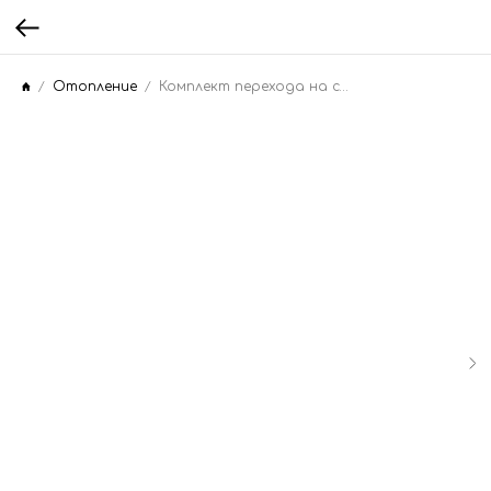
Отопление
Комплект перехода на сжиженный газ BR-207EMF LPG