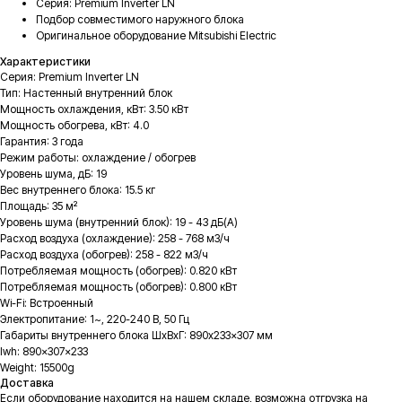
Серия: Premium Inverter LN
Подбор совместимого наружного блока
Оригинальное оборудование Mitsubishi Electric
Характеристики
Серия: Premium Inverter LN
Тип: Настенный внутренний блок
Мощность охлаждения, кВт: 3.50 кВт
Мощность обогрева, кВт: 4.0
Гарантия: 3 года
Режим работы: охлаждение / обогрев
Уровень шума, дБ: 19
Вес внутреннего блока: 15.5 кг
Площадь: 35 м²
Уровень шума (внутренний блок): 19 - 43 дБ(А)
Расход воздуха (охлаждение): 258 - 768 м3/ч
Расход воздуха (обогрев): 258 - 822 м3/ч
Потребляемая мощность (обогрев): 0.820 кВт
Потребляемая мощность (обогрев): 0.800 кВт
Wi-Fi: Встроенный
Электропитание: 1~, 220-240 В, 50 Гц
Габариты внутреннего блока ШxВxГ: 890x233x307 мм
lwh: 890x307x233
Weight: 15500g
Доставка
Если оборудование находится на нашем складе, возможна отгрузка на