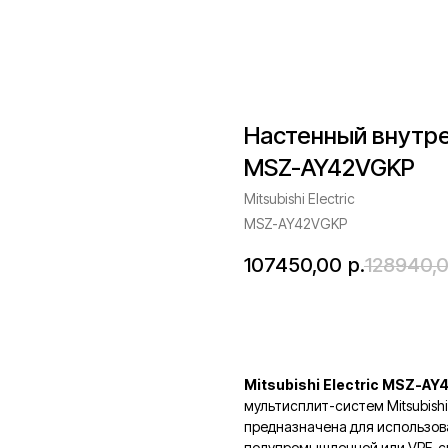
Настенный внутрен
MSZ-AY42VGKP
Mitsubishi Electric
MSZ-AY42VGKP
107450,00
р.
128940,
В корзину
Mitsubishi Electric MSZ-A
мультисплит-систем Mitsubishi
предназначена для использов
полупромышленной или VRF-с