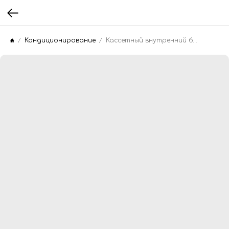
Кондиционирование
Кассетный внутренний блок Haier AB36ES1ERA(S