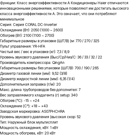
Функции: Класс энергоэффективности A Кондиционеры Haier отличаются
инновационными решениями, которые позволяют им достигать высокого
класса энергоэффективности A. Это означает, что они потребляют
минимальное
Серия: Серия CORAL DC-Inverter
Охлаждение (Вт): 2050 (1000 ~ 2600)
Обогрев (Вт): 2100 (1100 ~ 2700)
Габаритные размеры в упаковке (Ш/Г/В) (м: 770 / 270 / 325
Пульт управления: YR-HFA
Чистый вес / вес в упаковке (кг): 7,3 / 8,9
Уровень звукового давления (Выс/Ср/Низ/С: 36 / 33 / 32 / 22
Производитель компрессора: QingAn
Габаритные размеры без упаковки (Ш/Г/В): 700 / 190 / 265
Диаметр газовой линии (мм): 9,52 (3/8)
Диаметр жидкостной линии (мм): 6,35 (1/4)
Дополнительная заправка (г/м): 20
Макс. длина трубопроводов без дополнител: 7
Вес заправляемого хладагента (г) setup: 340
Обогрев (°С): -15 ~ +24
Охлаждение (С°): +18 ~ +43
Заводская маркировка: AS07PHCHRA
Уровень звукового давления (высокая скор: 52
Тип: Наружный блок мультисплит
Мощность охлаждения, кВт: 1 кВт
Мощность обогрева, кВт: 20 кВт