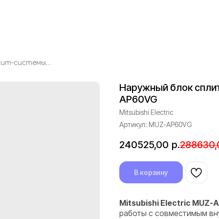
Наружный блок сплит-системы Mitsubishi Electric MUZ-AP60VG
Наружный блок сплит-
AP60VG
Mitsubishi Electric
Артикул:
MUZ-AP60VG
240525,00
р.
288630,
В корзину
Mitsubishi Electric MUZ
работы с совместимым внут