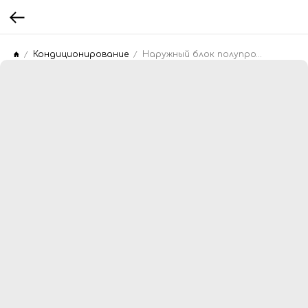
Кондиционирование
Наружный блок полупромышленной системы Mitsubishi Electric PUMY-P112YKM1