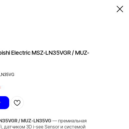
ishi Electric MSZ-LN35VGR / MUZ-
-LN35VG
.
у
-LN35VGR / MUZ-LN35VG
— премиальная
i, датчиком 3D i-see Sensor и системой