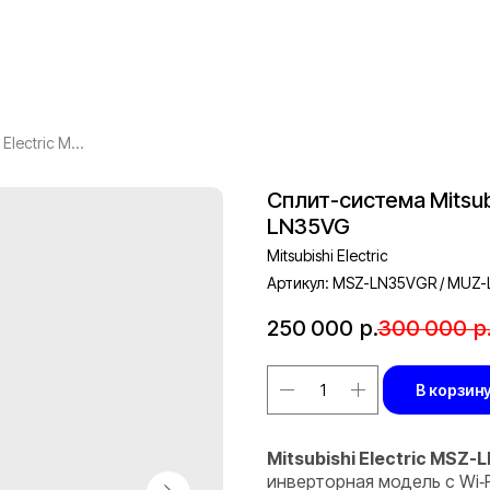
Сплит-система Mitsubishi Electric MSZ-LN35VGR / MUZ-LN35VG
Сплит-система Mitsub
LN35VG
Mitsubishi Electric
Артикул:
MSZ-LN35VGR / MUZ
250 000
р.
300 000
р
В корзин
Mitsubishi Electric MSZ
инверторная модель с Wi‑F