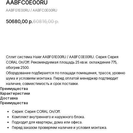
AABFC0E00RU
AABFG1E00RU / AABFC0E00RU
50680,00
р.
60816,00
р.
В корзину
Сплит система Haier AABFG1E00RU / AABFC0E00RU. Серия Серия
CORAL On/Off. Рекомендуемая площадь 25 кв.м. охлаждение 775,
обогрев 2500.
Оборудование подбирается по площади помещения, трассе, уровню
шума и условиям монтажа. Перед оплатой менеджер подтвердит
наличие, совместимость и срок поставки.
Преимущества
Характеристики
Доставка
Преимущества
Серия: Серия CORAL On/Off.
Комплект внутреннего и наружного блока.
Подходит для квартиры, дома или офиса.
Перед заказом проверяем наличие и условия монтажа.