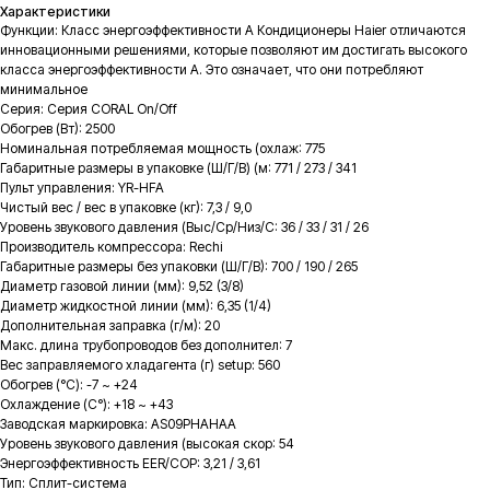
Характеристики
Функции: Класс энергоэффективности A Кондиционеры Haier отличаются
инновационными решениями, которые позволяют им достигать высокого
класса энергоэффективности A. Это означает, что они потребляют
минимальное
Серия: Серия CORAL On/Off
Обогрев (Вт): 2500
Номинальная потребляемая мощность (охлаж: 775
Габаритные размеры в упаковке (Ш/Г/В) (м: 771 / 273 / 341
Пульт управления: YR-HFA
Чистый вес / вес в упаковке (кг): 7,3 / 9,0
Уровень звукового давления (Выс/Ср/Низ/С: 36 / 33 / 31 / 26
Производитель компрессора: Rechi
Габаритные размеры без упаковки (Ш/Г/В): 700 / 190 / 265
Диаметр газовой линии (мм): 9,52 (3/8)
Диаметр жидкостной линии (мм): 6,35 (1/4)
Дополнительная заправка (г/м): 20
Макс. длина трубопроводов без дополнител: 7
Вес заправляемого хладагента (г) setup: 560
Обогрев (°С): -7 ~ +24
Охлаждение (С°): +18 ~ +43
Заводская маркировка: AS09PHAHAA
Уровень звукового давления (высокая скор: 54
Энергоэффективность EER/COP: 3,21 / 3,61
Тип: Сплит-система