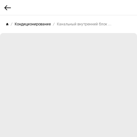
Кондиционирование
Канальный внутренний блок VRF Mitsubishi Electric PEFY-P15VMS1-E