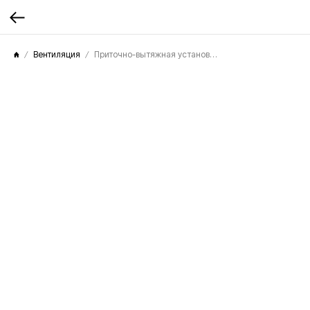
Вентиляция
Приточно-вытяжная установка Mitsubishi Electric LGH-65RVX-ER