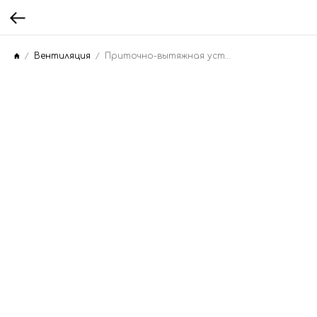
Вентиляция
Приточно-вытяжная установка Mitsubishi Electric LGH-80RVX-ER