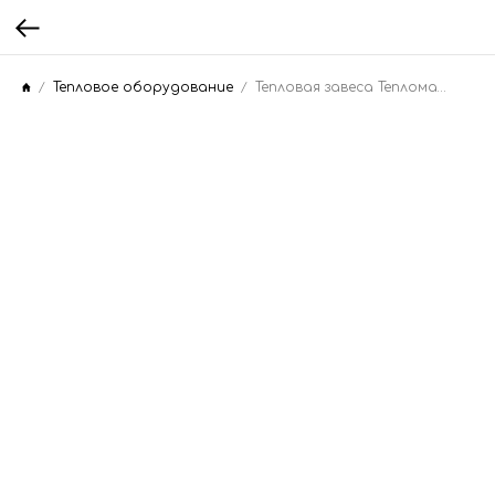
Тепловое оборудование
Тепловая завеса Тепломаш КЭВ-36П5043Е