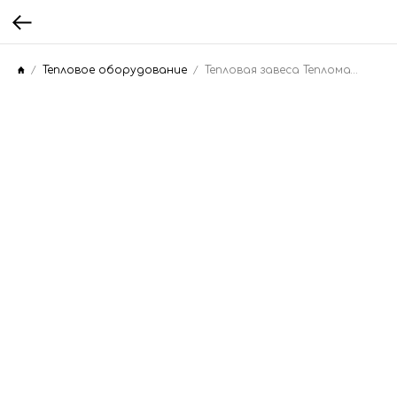
Тепловое оборудование
Тепловая завеса Тепломаш КЭВ-12П3091E