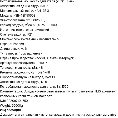
Потребляемая мощность двигателя (кВт): 01.май
Эффективная длина струи (м): 6
Максимальный ток, А: 41.4+38.3
Модель: КЭВ-48П5060Е
Электропитание: 2х380В/50Гц
Расход воздуха, м³/ч: 6800-7500-8500
Источник тепла: электрический
Степень защиты: IP21
Монтаж: горизонтально и вертикально
Страна: Россия
Длина струи, м: 6
Тип завесы: Промышленная
Страна производства: Россия, Санкт-Петербург
Артикул производителя: 125037
Тепловая мощность, кВт: 48
Режимы мощности, кВт: 0-24-48
Скорость воздуха на выходе, м/с: 13
Эффективная длина струи, м: 6
Потребляемая мощность двигателя, Вт: 1500
Комплектация: Воздушно-тепловая завеса, пульт управления HL10, комплект
крепежных кронштейнов, паспорт.
lwh: 2020x710x650
Weight: 96000g
Информация
Документы и актуальная карточка модели доступны на официальном сайте