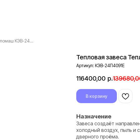
Тепловая завеса Тепломаш КЭВ-24П4091Е
Тепловая завеса Те
Артикул:
КЭВ-24П4091Е
116400,00
р.
139680,0
В корзину
Назначение
Завеса создаёт направле
холодный воздух, пыль и с
дверного проёма.