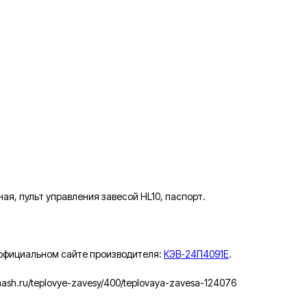
я, пульт управления завесой HL10, паспорт.
 официальном сайте производителя:
КЭВ-24П4091Е
.
ash.ru/teplovye-zavesy/400/teplovaya-zavesa-124076