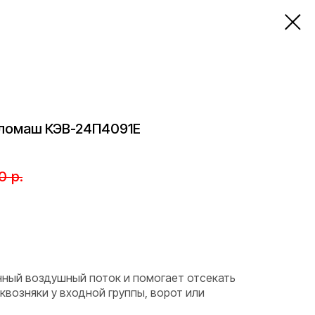
пломаш КЭВ-24П4091Е
0
р.
нный воздушный поток и помогает отсекать
квозняки у входной группы, ворот или