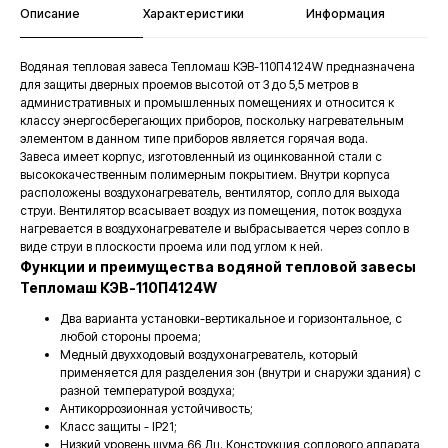
Описание
Характеристики
Информация
Водяная тепловая завеса Тепломаш КЭВ-110П4124W предназначена
для защиты дверных проемов высотой от 3 до 5,5 метров в
административных и промышленных помещениях и относится к
классу энергосберегающих приборов, поскольку нагревательным
элементом в данном типе приборов является горячая вода.
Завеса имеет корпус, изготовленный из оцинкованной стали с
высококачественным полимерным покрытием. Внутри корпуса
расположены воздухонагреватель, вентилятор, сопло для выхода
струи. Вентилятор всасывает воздух из помещения, поток воздуха
нагревается в воздухонагревателе и выбрасывается через сопло в
виде струи в плоскости проема или под углом к ней.
Функции и преимущества водяной тепловой завесы
Тепломаш КЭВ-110П4124W
Два варианта установки-вертикальное и горизонтальное, с
любой стороны проема;
Медный двухходовый воздухонагреватель, который
применяется для разделения зон (внутри и снаружи здания) с
разной температурой воздуха;
Антикоррозионная устойчивость;
Класс защиты - IP21;
Низкий уровень шума 66 Дц. Конструкция соплового аппарата