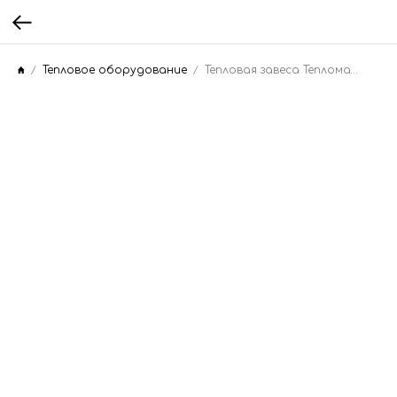
Тепловое оборудование
Тепловая завеса Тепломаш КЭВ-110П4124W