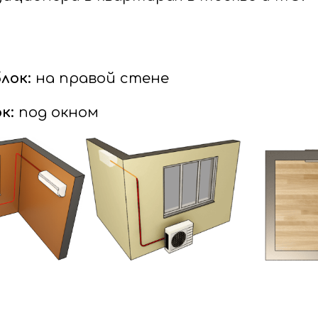
лок:
на правой стене
к:
под окном