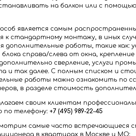
станавливать на балкон или с помощью
особ является самым распространенн
 к стандартному монтажу, в иных случ
 дополнительные работы, такие как: 
 блока справа/слева от окна, креплени
 дополнительно сверление, услуги про
а и так далее. С полным списком и ст
ельные работы можно ознакомить по с
еров, в разделе стоимость дополнител
длагаем своим клиентам профессионал
по телефону: ‎
+7 (495) 989-22-45
смотрим самые часто встречающиеся с
иционера в квартирах в Москве и МО: