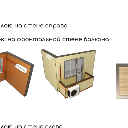
лок:
на стене справа
к:
на фронтальной стене балкона
лок:
на стене слева