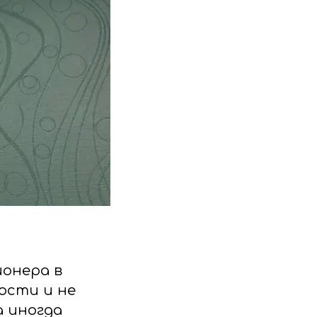
онера в
ости и не
а иногда