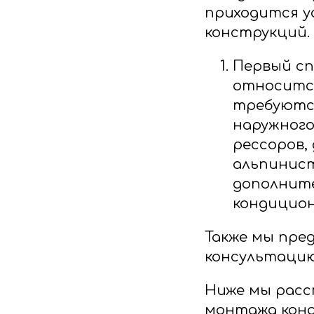
приходится у
конструкций.
Первый сп
относится
требуются
наружного
рессоров,
альпинист
дополнит
кондицион
Также мы пре
консультацию 
Ниже мы рас
монтажа конд