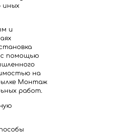
 иных
ым и
аях
установка
е с помощью
мышленного
оимостью на
сылке Монтаж
ьных работ.
ьную
пособы