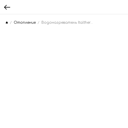
Отопление
Водонагреватель Italtherm STANDARD 150