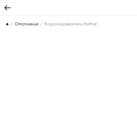
Отопление
Водонагреватель Italtherm PREMIUM X2 N 300